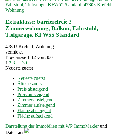
Extraklasse: barrierefreie 3
Zimmerwohnung, Balkon, Fahrstuhl,
Tiefgarage. KFW55 Standard
47803 Krefeld, Wohnung
vermietet
Ergebnisse 1-12 von 360
1
2
3
…
30
Neueste zuerst
Neueste zuerst
Älteste zuerst
Preis absteigend
Preis aufsteigend
Zimmer absteigend
Zimmer aufsteigend
Fläche absteigend
Fläche aufsteigend
Darstellung der Immobilien mit WP-ImmoMakler
und
Daten aus