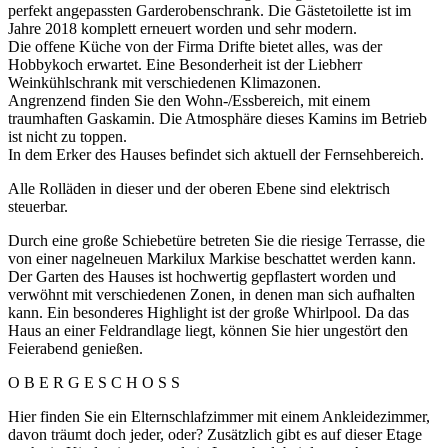
perfekt angepassten Garderobenschrank. Die Gästetoilette ist im
Jahre 2018 komplett erneuert worden und sehr modern.
Die offene Küche von der Firma Drifte bietet alles, was der
Hobbykoch erwartet. Eine Besonderheit ist der Liebherr
Weinkühlschrank mit verschiedenen Klimazonen.
Angrenzend finden Sie den Wohn-/Essbereich, mit einem
traumhaften Gaskamin. Die Atmosphäre dieses Kamins im Betrieb
ist nicht zu toppen.
In dem Erker des Hauses befindet sich aktuell der Fernsehbereich.
Alle Rolläden in dieser und der oberen Ebene sind elektrisch
steuerbar.
Durch eine große Schiebetüre betreten Sie die riesige Terrasse, die
von einer nagelneuen Markilux Markise beschattet werden kann.
Der Garten des Hauses ist hochwertig gepflastert worden und
verwöhnt mit verschiedenen Zonen, in denen man sich aufhalten
kann. Ein besonderes Highlight ist der große Whirlpool. Da das
Haus an einer Feldrandlage liegt, können Sie hier ungestört den
Feierabend genießen.
O B E R G E S C H O S S
Hier finden Sie ein Elternschlafzimmer mit einem Ankleidezimmer,
davon träumt doch jeder, oder? Zusätzlich gibt es auf dieser Etage