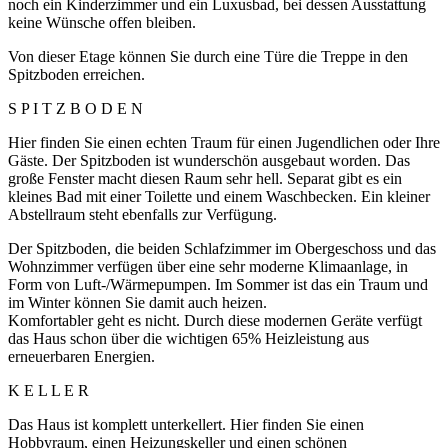
noch ein Kinderzimmer und ein Luxusbad, bei dessen Ausstattung
keine Wünsche offen bleiben.
Von dieser Etage können Sie durch eine Türe die Treppe in den
Spitzboden erreichen.
S P I T Z B O D E N
Hier finden Sie einen echten Traum für einen Jugendlichen oder Ihre
Gäste. Der Spitzboden ist wunderschön ausgebaut worden. Das
große Fenster macht diesen Raum sehr hell. Separat gibt es ein
kleines Bad mit einer Toilette und einem Waschbecken. Ein kleiner
Abstellraum steht ebenfalls zur Verfügung.
Der Spitzboden, die beiden Schlafzimmer im Obergeschoss und das
Wohnzimmer verfügen über eine sehr moderne Klimaanlage, in
Form von Luft-/Wärmepumpen. Im Sommer ist das ein Traum und
im Winter können Sie damit auch heizen.
Komfortabler geht es nicht. Durch diese modernen Geräte verfügt
das Haus schon über die wichtigen 65% Heizleistung aus
erneuerbaren Energien.
K E L L E R
Das Haus ist komplett unterkellert. Hier finden Sie einen
Hobbyraum, einen Heizungskeller und einen schönen