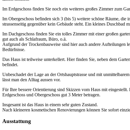
Im Erdgeschoss finden Sie noch ein weiteres großes Zimmer zum Gar
Im Obergeschoss befinden sich 3 (bis 5) weitere schöne Räume, die in 
strassenseitig gegenüber kein Gebäude steht. Ein kleines Duschbad mi
Im Dachgeschoss finden Sie ein tolles Zimmer mit einer großen garte
gut auch als Schlafraum, Büro, o.ä.
Aufgrund der Trockenbauweise sind hier auch andere Aufteilungen leich
Bedürfnisse.
Das Haus ist teilweise unterkellert. Hier finden Sie, neben dem Gar
befindet.
Unbeschadet der Lage an der Ortshauptstrasse und mit unmittelbarem
lässt man den Alltag aussen vor.
Für Ihre bessere Orientierung sind Skizzen vom Haus mit eingestellt
Erdgeschoss und Obergeschoss gut 3 Meter betragen.
Insgesamt ist das Haus in einem sehr guten Zustand.
Nach kleineren kosmetischen Renovierungen können Sie sofort einzi
Ausstattung