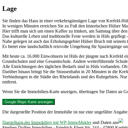
Lage
Sie finden das Haus in einer verkehrsgünstigen Lage von Krefeld-Hül
In wenigen Minuten erreichen Sie zu Fuß den historischen Hülser Mark
Hier trifft man sich um einen Kaffee zu trinken, am Samstag über de
Das kulturelle Leben und traditionelle Feste werden in Hüls gepflegt 
Nahe gelegen ist auch das Erholungsgebiet Hülser Bruch mit seinem ty
Es bietet eine landschaftlich reizvolle Umgebung für Spaziergänge u
Mit heute ca. 16.000 Einwohnern ist Hüls der jüngste nach Krefeld eing
Grundschulen und eine Gesamtschule. Andere weiterführende Schulen
Alle Einrichtungen des täglichen Bedarfs sind in Hüls vorhanden. Ob 
Darüber hinaus bringt Sie die Strassenbahn in 20 Minuten in die Kre
Verbindungen in die Städte des Rheinlands und des Ruhrgebiets. Nur c
entfernt.
Wenn Sie die Immobilien-Karte anzeigen, übertragen Sie Daten an G
Google Maps Karte anzeigen
Die dargestellte Position der Immobilie ist nur eine ungefähre Angabe
Darstellung der Immobilien mit WP-ImmoMakler
und Daten aus
© Copyright Dolfen Immobilien
Stephen Dolfen Immobilien · Friedrich-Ebert-Str. 244 · 47800 Krefel