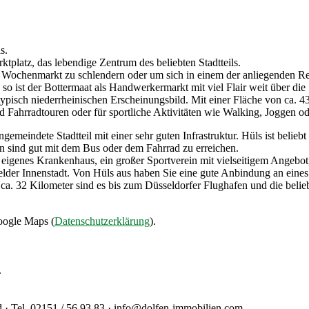
s.
tplatz, das lebendige Zentrum des beliebten Stadtteils.
n Wochenmarkt zu schlendern oder um sich in einem der anliegenden Re
- so ist der Bottermaat als Handwerkermarkt mit viel Flair weit über di
pisch niederrheinischen Erscheinungsbild. Mit einer Fläche von ca. 430
nd Fahrradtouren oder für sportliche Aktivitäten wie Walking, Joggen 
emeindete Stadtteil mit einer sehr guten Infrastruktur. Hüls ist belieb
 sind gut mit dem Bus oder dem Fahrrad zu erreichen.
eigenes Krankenhaus, ein großer Sportverein mit vielseitigem Angebot, 
felder Innenstadt. Von Hüls aus haben Sie eine gute Anbindung an eine
a. 32 Kilometer sind es bis zum Düsseldorfer Flughafen und die belieb
oogle Maps (
Datenschutzerklärung
).
.
d · Tel. 02151 / 56 93 83 · info@dolfen-immobilien.com