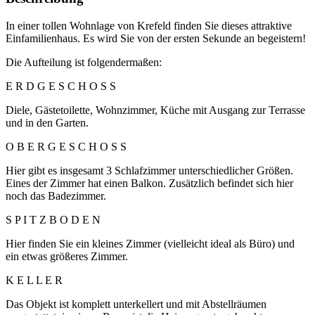
In einer tollen Wohnlage von Krefeld finden Sie dieses attraktive
Einfamilienhaus. Es wird Sie von der ersten Sekunde an begeistern!
Die Aufteilung ist folgendermaßen:
E R D G E S C H O S S
Diele, Gästetoilette, Wohnzimmer, Küche mit Ausgang zur Terrasse
und in den Garten.
O B E R G E S C H O S S
Hier gibt es insgesamt 3 Schlafzimmer unterschiedlicher Größen.
Eines der Zimmer hat einen Balkon. Zusätzlich befindet sich hier
noch das Badezimmer.
S P I T Z B O D E N
Hier finden Sie ein kleines Zimmer (vielleicht ideal als Büro) und
ein etwas größeres Zimmer.
K E L L E R
Das Objekt ist komplett unterkellert und mit Abstellräumen