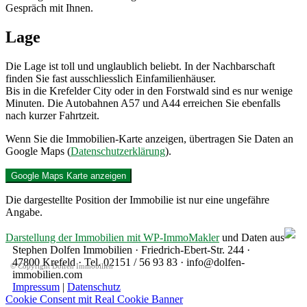
Gespräch mit Ihnen.
Lage
Die Lage ist toll und unglaublich beliebt. In der Nachbarschaft
finden Sie fast ausschliesslich Einfamilienhäuser.
Bis in die Krefelder City oder in den Forstwald sind es nur wenige
Minuten. Die Autobahnen A57 und A44 erreichen Sie ebenfalls
nach kurzer Fahrtzeit.
Wenn Sie die Immobilien-Karte anzeigen, übertragen Sie Daten an
Google Maps (
Datenschutzerklärung
).
Google Maps Karte anzeigen
Die dargestellte Position der Immobilie ist nur eine ungefähre
Angabe.
Darstellung der Immobilien mit WP-ImmoMakler
und Daten aus
Stephen Dolfen Immobilien · Friedrich-Ebert-Str. 244 ·
47800 Krefeld · Tel. 02151 / 56 93 83 · info@dolfen-
© Copyright Dolfen Immobilien
immobilien.com
Impressum
|
Datenschutz
Cookie Consent mit Real Cookie Banner