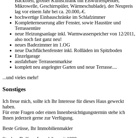
Backofen, grosser Kühlschrank mit Eiswürfelspender,
Mikrowelle, Geschirrspüler, Wärmeschublade), der Neupreis
lag vor einem Jahr bei ca. 20.000,-€.
hochwertige Einbauschränke im Schlafzimmer
Kompletterneuerung aller Fenster, sowie Haustüre und
Terrassentüre
neue Heizungsanlage inkl. Warmwasserspeicher von 12/2011,
also noch fast ganz neu!
neues Badezimmer im 1.OG
neue Dachflächenfenster inkl. Rollläden im Spitzboden
Einzelgarage
ausfahrbare Terrassenmarkise
komplett neu angelegter Garten und neue Terrasse....
...und vieles mehr!
Sonstiges
Ich freue mich, sollte ich Ihr Interesse für dieses Haus geweckt
haben.
Für erste Fragen oder einen Innenbesichtigungstermin stehe ich
Ihnen jederzeit gerne zur Verfügung.
Beste Grüsse, Ihr Immobilienmakler