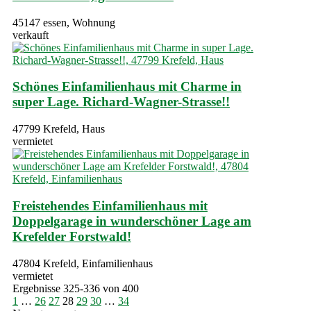
45147 essen, Wohnung
verkauft
Schönes Einfamilienhaus mit Charme in
super Lage. Richard-Wagner-Strasse!!
47799 Krefeld, Haus
vermietet
Freistehendes Einfamilienhaus mit
Doppelgarage in wunderschöner Lage am
Krefelder Forstwald!
47804 Krefeld, Einfamilienhaus
vermietet
Ergebnisse 325-336 von 400
1
…
26
27
28
29
30
…
34