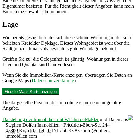
Bitte beachten Sie, dass die gemachten Angaben auf Aussagen der
Eigentümer basieren. Für die Richtigkeit dieser Angaben kann mein
Büro keine Gewähr übernehmen.
Lage
Wie bereits gesagt befindet sich diese schöne Wohnung in der sehr
beliebten Krefelder Dyklage. Dieses Wohngebiet ist weit über die
Stadtgrenzen hinaus als besonders gute Wohnlage bekannt.
Greifen Sie zu, die Gelegenheit ist günstig. Wohnungen in dieser
Lage und Qualität sind handverlesen.
Wenn Sie die Immobilien-Karte anzeigen, übertragen Sie Daten an
Google Maps (
Datenschutzerklärung
).
Google Maps Karte anzeigen
Die dargestellte Position der Immobilie ist nur eine ungefähre
Angabe.
Darstellung der Immobilien mit WP-ImmoMakler
und Daten aus
Stephen Dolfen Immobilien · Friedrich-Ebert-Str. 244 ·
47800 Krefeld · Tel. 02151 / 56 93 83 · info@dolfen-
© Copyright Dolfen Immobilien
immobilien.com