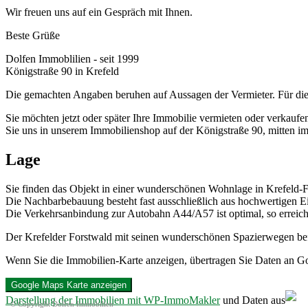
Wir freuen uns auf ein Gespräch mit Ihnen.
Beste Grüße
Dolfen Immoblilien - seit 1999
Königstraße 90 in Krefeld
Die gemachten Angaben beruhen auf Aussagen der Vermieter. Für di
Sie möchten jetzt oder später Ihre Immobilie vermieten oder verkaufe
Sie uns in unserem Immobilienshop auf der Königstraße 90, mitten im
Lage
Sie finden das Objekt in einer wunderschönen Wohnlage in Krefeld-F
Die Nachbarbebauung besteht fast ausschließlich aus hochwertigen 
Die Verkehrsanbindung zur Autobahn A44/A57 ist optimal, so erreic
Der Krefelder Forstwald mit seinen wunderschönen Spazierwegen bef
Wenn Sie die Immobilien-Karte anzeigen, übertragen Sie Daten an G
Google Maps Karte anzeigen
Darstellung der Immobilien mit WP-ImmoMakler
und Daten aus
© Copyright Dolfen Immobilien